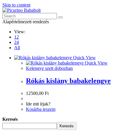
Skip to content
Alapértelmezett rendezés
View:
12
24
All
Quick View
Quick View
Kelengye szett dobozban
Rókás kislány babakelengye
12500,00
Ft
Ide mit írjak?
Kosárba teszem
Keresés
Keresés