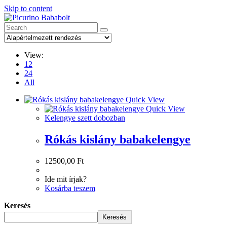
Skip to content
View:
12
24
All
Quick View
Quick View
Kelengye szett dobozban
Rókás kislány babakelengye
12500,00
Ft
Ide mit írjak?
Kosárba teszem
Keresés
Keresés