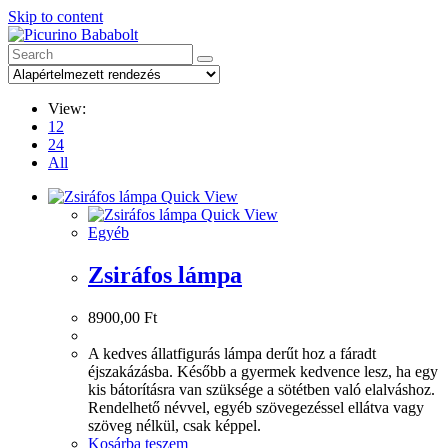
Skip to content
View:
12
24
All
Quick View
Quick View
Egyéb
Zsiráfos lámpa
8900,00
Ft
A kedves állatfigurás lámpa derűt hoz a fáradt
éjszakázásba. Később a gyermek kedvence lesz, ha egy
kis bátorításra van szüksége a sötétben való elalváshoz.
Rendelhető névvel, egyéb szövegezéssel ellátva vagy
szöveg nélkül, csak képpel.
Kosárba teszem