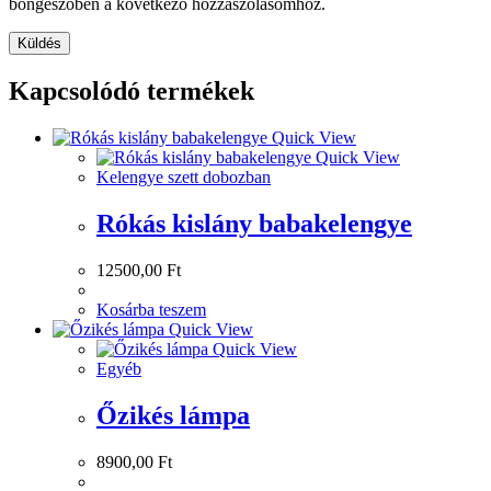
böngészőben a következő hozzászólásomhoz.
Kapcsolódó termékek
Quick View
Quick View
Kelengye szett dobozban
Rókás kislány babakelengye
12500,00
Ft
Kosárba teszem
Quick View
Quick View
Egyéb
Őzikés lámpa
8900,00
Ft