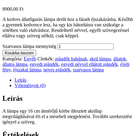
8900,00
Ft
A kedves állatfigurás lámpa derűt hoz a fáradt éjszakázásba. Később
a gyermek kedvence lesz, ha egy kis bátorításra van szüksége a
sötétben való elalváshoz. Rendelhető névvel, egyéb szövegezéssel
ellátva vagy szöveg nélkül, csak képpel.
Szarvasos lámpa mennyiség
Kosárba teszem
Kategória:
Egyéb
Címkék:
ajándék babának
,
akril lámpa
,
állatok
,
állatos lámpa
,
egyedi ajándék
,
egyedi névvel ellátott ajándék
,
éjjeli
fény
,
éjszakai lámpa
,
neves ajándék
,
szarvasos lámpa
Leírás
Vélemények (0)
Leírás
A lámpa egy 16 cm átmérőjű körbe illesztett akrillap
megvilágításával éri el a mesebeli megjelenést. További szerkesztést
igényel a szöveg.
Értékelések