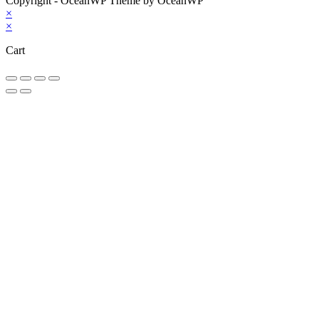
Copyright - OceanWP Theme by OceanWP
×
×
Cart