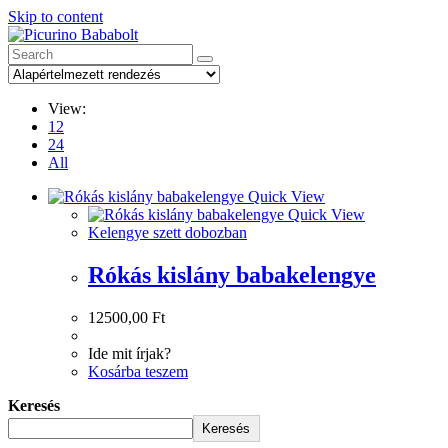
Skip to content
View:
12
24
All
Quick View
Quick View
Kelengye szett dobozban
Rókás kislány babakelengye
12500,00
Ft
Ide mit írjak?
Kosárba teszem
Keresés
Keresés