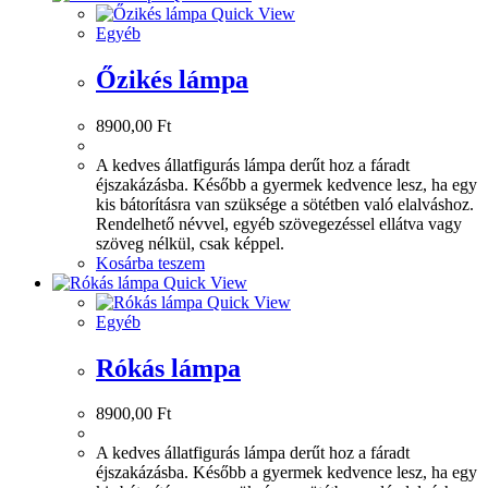
Quick View
Egyéb
Őzikés lámpa
8900,00
Ft
A kedves állatfigurás lámpa derűt hoz a fáradt
éjszakázásba. Később a gyermek kedvence lesz, ha egy
kis bátorításra van szüksége a sötétben való elalváshoz.
Rendelhető névvel, egyéb szövegezéssel ellátva vagy
szöveg nélkül, csak képpel.
Kosárba teszem
Quick View
Quick View
Egyéb
Rókás lámpa
8900,00
Ft
A kedves állatfigurás lámpa derűt hoz a fáradt
éjszakázásba. Később a gyermek kedvence lesz, ha egy