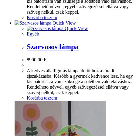
kis bátorításra van szüksége a sötétben való elalváshoz.
Rendelhető névvel, egyéb szövegezéssel ellátva vagy
szöveg nélkül, csak képpel.
Kosárba teszem
Quick View
Quick View
Egyéb
Szarvasos lámpa
8900,00
Ft
A kedves állatfigurás lámpa derűt hoz a fáradt
éjszakázásba. Később a gyermek kedvence lesz, ha egy
kis bátorításra van szüksége a sötétben való elalváshoz.
Rendelhető névvel, egyéb szövegezéssel ellátva vagy
szöveg nélkül, csak képpel.
Kosárba teszem