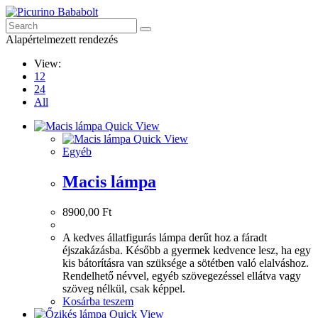
Skip
to
content
Alapértelmezett rendezés
View:
12
24
All
Quick View
Quick View
Egyéb
Macis lámpa
8900,00
Ft
A kedves állatfigurás lámpa derűt hoz a fáradt
éjszakázásba. Később a gyermek kedvence lesz, ha egy
kis bátorításra van szüksége a sötétben való elalváshoz.
Rendelhető névvel, egyéb szövegezéssel ellátva vagy
szöveg nélkül, csak képpel.
Kosárba teszem
Quick View