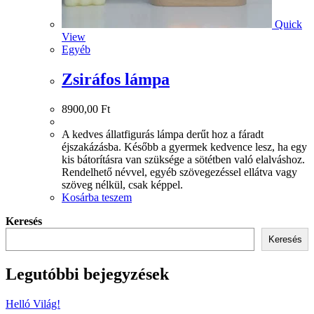
Quick
View
Egyéb
Zsiráfos lámpa
8900,00
Ft
A kedves állatfigurás lámpa derűt hoz a fáradt
éjszakázásba. Később a gyermek kedvence lesz, ha egy
kis bátorításra van szüksége a sötétben való elalváshoz.
Rendelhető névvel, egyéb szövegezéssel ellátva vagy
szöveg nélkül, csak képpel.
Kosárba teszem
Keresés
Keresés
Legutóbbi bejegyzések
Helló Világ!